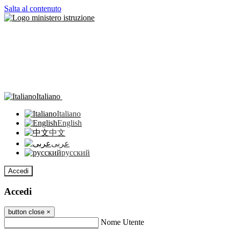
Salta al contenuto
Italiano
Italiano
English
中文
عربى
русский
Accedi
Accedi
button close
×
Nome Utente