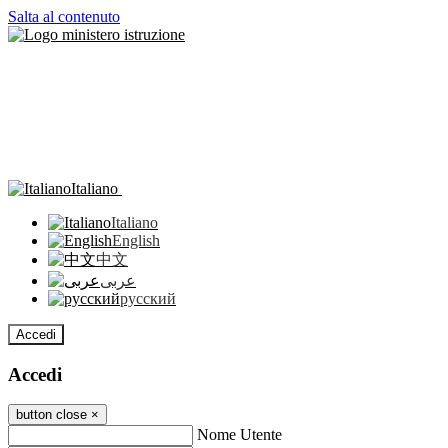
Salta al contenuto
Italiano
Italiano
English
中文
عربى
русский
Accedi
Accedi
button close
×
Nome Utente