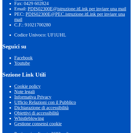
Fax: 0429 602824
Email:
PDIS02300E@istruzione.it
Link per inviare una mail
PEC:
PDIS02300E@PEC.istruzione.it
Link per inviare una
mail
C.F.: 91021700280
Codice Univoco: UF1UHL
Seguici su
Facebook
Youtube
Sezione Link Utili
Cookie policy
Note legali
Informativa Privacy
Ufficio Relazioni con il Pubblico
Dichiarazione di accessibilità
Obiettivi di accessibilità
Whistleblowing
Gestione consensi cookie