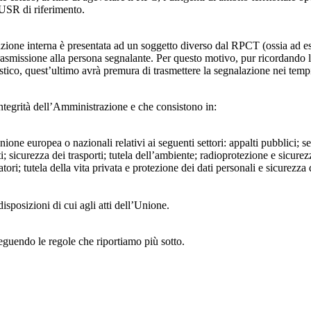
’USR di riferimento.
azione interna è presentata ad un soggetto diverso dal RPCT (ossia ad ese
trasmissione alla persona segnalante. Per questo motivo, pur ricordand
lastico, quest’ultimo avrà premura di trasmettere la segnalazione nei tem
ntegrità dell’Amministrazione e che consistono in:
Unione europea o nazionali relativi ai seguenti settori: appalti pubblici; s
; sicurezza dei trasporti; tutela dell’ambiente; radioprotezione e sicurez
ri; tutela della vita privata e protezione dei dati personali e sicurezza de
isposizioni di cui agli atti dell’Unione.
seguendo le regole che riportiamo più sotto.