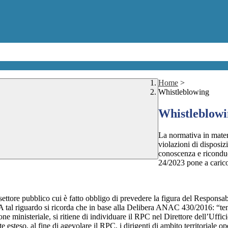
Home
>
Whistleblowing
Whistleblow
La normativa in mater
violazioni di disposiz
conoscenza e riconduc
24/2023 pone a carico 
 settore pubblico cui è fatto obbligo di prevedere la figura del Respon
 A tal riguardo si ricorda che in base alla Delibera ANAC 430/2016: “tenu
ne ministeriale, si ritiene di individuare il RPC nel Direttore dell’Uffici
 esteso, al fine di agevolare il RPC, i dirigenti di ambito territoriale o