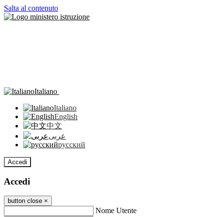
Salta al contenuto
Italiano
Italiano
English
中文
عربى
русский
Accedi
Accedi
button close
×
Nome Utente