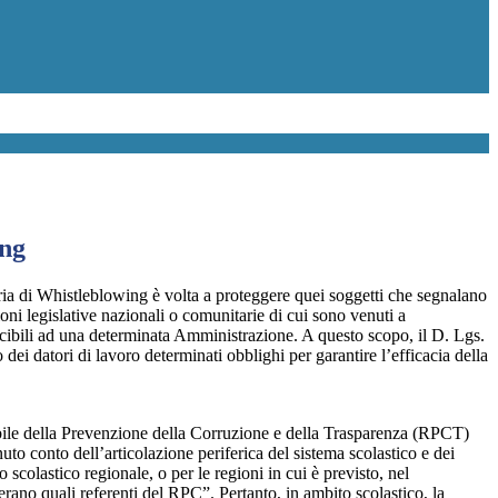
ing
ia di Whistleblowing è volta a proteggere quei soggetti che segnalano
ioni legislative nazionali o comunitarie di cui sono venuti a
ibili ad una determinata Amministrazione. A questo scopo, il D. Lgs.
dei datori di lavoro determinati obblighi per garantire l’efficacia della
sabile della Prevenzione della Corruzione e della Trasparenza (RPCT)
to conto dell’articolazione periferica del sistema scolastico e dei
o scolastico regionale, o per le regioni in cui è previsto, nel
perano quali referenti del RPC”. Pertanto, in ambito scolastico, la