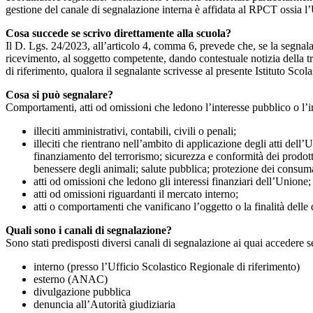
gestione del canale di segnalazione interna è affidata al RPCT ossia l
Cosa succede se scrivo direttamente alla scuola?
Il D. Lgs. 24/2023, all’articolo 4, comma 6, prevede che, se la segnal
ricevimento, al soggetto competente, dando contestuale notizia della 
di riferimento, qualora il segnalante scrivesse al presente Istituto Sco
Cosa si può segnalare?
Comportamenti, atti od omissioni che ledono l’interesse pubblico o l’i
illeciti amministrativi, contabili, civili o penali;
illeciti che rientrano nell’ambito di applicazione degli atti dell’
finanziamento del terrorismo; sicurezza e conformità dei prodotti
benessere degli animali; salute pubblica; protezione dei consumato
atti od omissioni che ledono gli interessi finanziari dell’Unione;
atti od omissioni riguardanti il mercato interno;
atti o comportamenti che vanificano l’oggetto o la finalità delle d
Quali sono i canali di segnalazione?
Sono stati predisposti diversi canali di segnalazione ai quai accedere 
interno (presso l’Ufficio Scolastico Regionale di riferimento)
esterno (ANAC)
divulgazione pubblica
denuncia all’Autorità giudiziaria