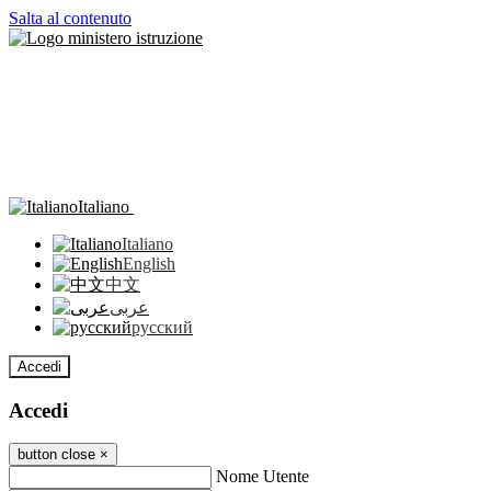
Salta al contenuto
Italiano
Italiano
English
中文
عربى
русский
Accedi
Accedi
button close
×
Nome Utente