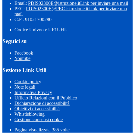
Email:
PDIS02300E@istruzione.it
Link per inviare una mail
PEC:
PDIS02300E@PEC.istruzione.it
Link per inviare una
mail
C.F.: 91021700280
Codice Univoco: UF1UHL
Seguici su
Facebook
Youtube
Sezione Link Utili
Cookie policy
Note legali
Informativa Privacy
Ufficio Relazioni con il Pubblico
Dichiarazione di accessibilità
Obiettivi di accessibilità
Whistleblowing
Gestione consensi cookie
Pagina visualizzata 385 volte