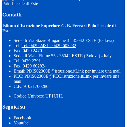
Polo Liceale di Este
Contatti
Istituto d'Istruzione Superiore G. B. Ferrari Polo Liceale di
Este
Sede di Via Stazie Bragadine 3 - 35042 ESTE (Padova)
Tel:
Tel. 0429 2481 - 0429 603232
Fax: 0429 2470
Sede di Viale Fiume 55 - 35042 ESTE (Padova) - Italy
Tel. 0429 2791
Fax: 0429 602824
Email:
PDIS02300E@istruzione.it
Link per inviare una mail
PEC:
PDIS02300E@PEC.istruzione.it
Link per inviare una
mail
C.F.: 91021700280
Codice Univoco: UF1UHL
Seguici su
Facebook
Youtube