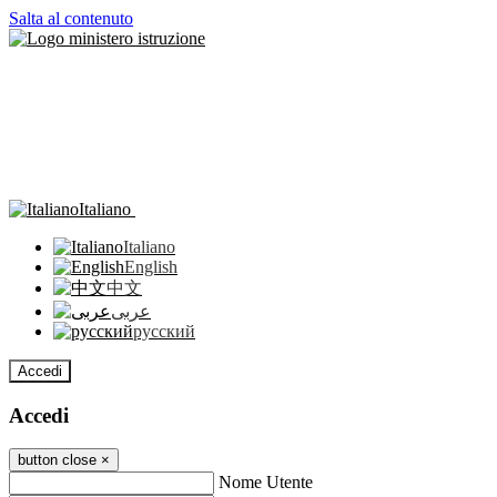
Salta al contenuto
Italiano
Italiano
English
中文
عربى
русский
Accedi
Accedi
button close
×
Nome Utente