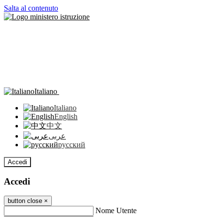
Salta al contenuto
Italiano
Italiano
English
中文
عربى
русский
Accedi
Accedi
button close
×
Nome Utente