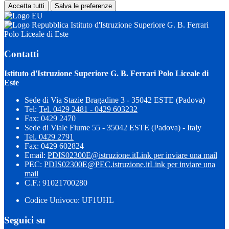
Accetta tutti
Salva le preferenze
Istituto d'Istruzione Superiore G. B. Ferrari
Polo Liceale di Este
Contatti
Istituto d'Istruzione Superiore G. B. Ferrari Polo Liceale di
Este
Sede di Via Stazie Bragadine 3 - 35042 ESTE (Padova)
Tel:
Tel. 0429 2481 - 0429 603232
Fax: 0429 2470
Sede di Viale Fiume 55 - 35042 ESTE (Padova) - Italy
Tel. 0429 2791
Fax: 0429 602824
Email:
PDIS02300E@istruzione.it
Link per inviare una mail
PEC:
PDIS02300E@PEC.istruzione.it
Link per inviare una
mail
C.F.: 91021700280
Codice Univoco: UF1UHL
Seguici su