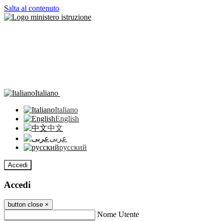
Salta al contenuto
Italiano
Italiano
English
中文
عربى
русский
Accedi
Accedi
button close
×
Nome Utente