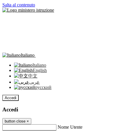
Salta al contenuto
Italiano
Italiano
English
中文
عربى
русский
Accedi
Accedi
button close
×
Nome Utente