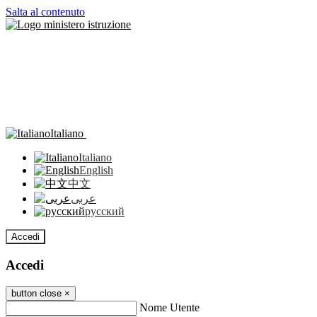
Salta al contenuto
Italiano
Italiano
English
中文
عربى
русский
Accedi
Accedi
button close
×
Nome Utente