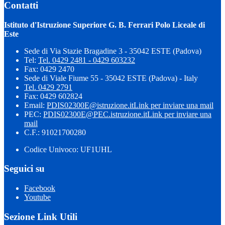
Contatti
Istituto d'Istruzione Superiore G. B. Ferrari Polo Liceale di
Este
Sede di Via Stazie Bragadine 3 - 35042 ESTE (Padova)
Tel:
Tel. 0429 2481 - 0429 603232
Fax: 0429 2470
Sede di Viale Fiume 55 - 35042 ESTE (Padova) - Italy
Tel. 0429 2791
Fax: 0429 602824
Email:
PDIS02300E@istruzione.it
Link per inviare una mail
PEC:
PDIS02300E@PEC.istruzione.it
Link per inviare una
mail
C.F.: 91021700280
Codice Univoco: UF1UHL
Seguici su
Facebook
Youtube
Sezione Link Utili