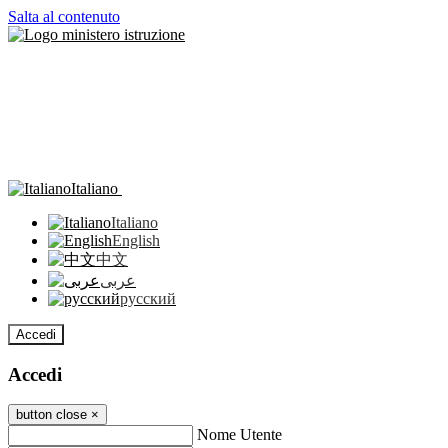
Salta al contenuto
Italiano
Italiano
English
中文
عربى
русский
Accedi
Accedi
button close
×
Nome Utente