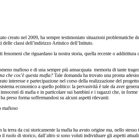
ato creato nel 2009, ha sempre testimoniato situazioni problematiche della
delle classi dell’indirizzo Artistico dell’Istituto.
lti fenomeni che riguardano la nostra storia, quella recente o addirittura
enomeno mafioso e di una sempre più annacquata memoria di tante traged
ma che cos’è questa mafia?
Tale domanda ha trovato una pronta adesione 
ato interesse e partecipazione nel corso della realizzazione del progetto
l sistema economico a quello politico: la pervasività è tale da aver gene
e innocenti di mafia e in particolare sui bambini e i ragazzi che, in for
ha preso forma soffermandosi su alcuni aspetti rilevanti:
no mafioso
a terra da cui storicamente la mafia ha avuto origine ma, nello stesso 
 il ruolo di storico, dall’altro si sono voluti individuare gli aspetti attuali