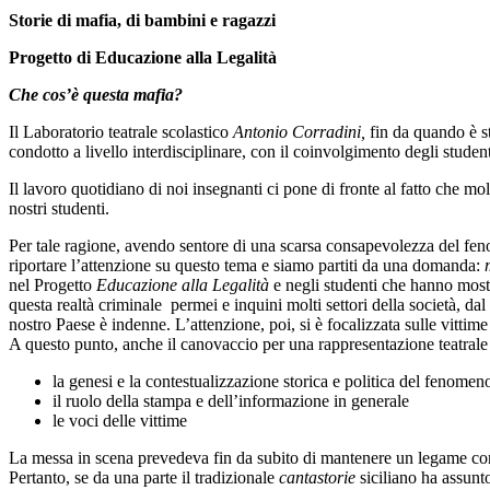
Storie di mafia, di bambini e ragazzi
Progetto di Educazione alla Legalità
Che cos’è questa mafia?
Il Laboratorio teatrale scolastico
Antonio Corradini,
fin da quando è st
condotto a livello interdisciplinare, con il coinvolgimento degli studenti 
Il lavoro quotidiano di noi insegnanti ci pone di fronte al fatto che mo
nostri studenti.
Per tale ragione, avendo sentore di una scarsa consapevolezza del f
riportare l’attenzione su questo tema e siamo partiti da una domanda:
nel Progetto
Educazione alla Legalità
e negli studenti che hanno mostr
questa realtà criminale permei e inquini molti settori della società, da
nostro Paese è indenne. L’attenzione, poi, si è focalizzata sulle vittim
A questo punto, anche il canovaccio per una rappresentazione teatrale 
la genesi e la contestualizzazione storica e politica del fenome
il ruolo della stampa e dell’informazione in generale
le voci delle vittime
La messa in scena prevedeva fin da subito di mantenere un legame con l
Pertanto, se da una parte il tradizionale
cantastorie
siciliano ha assunto