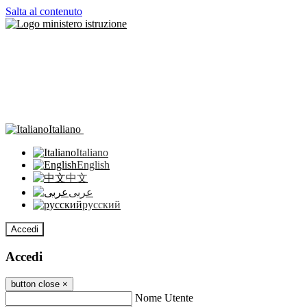
Salta al contenuto
Italiano
Italiano
English
中文
عربى
русский
Accedi
Accedi
button close
×
Nome Utente