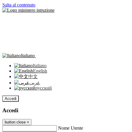
Salta al contenuto
Italiano
Italiano
English
中文
عربى
русский
Accedi
Accedi
button close
×
Nome Utente