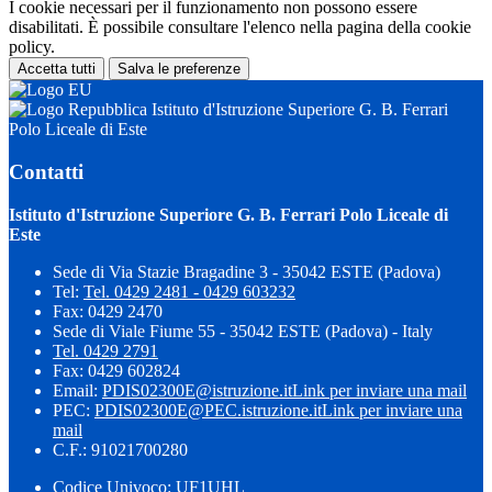
I cookie necessari per il funzionamento non possono essere
disabilitati. È possibile consultare l'elenco nella pagina della cookie
policy.
Accetta tutti
Salva le preferenze
Istituto d'Istruzione Superiore G. B. Ferrari
Polo Liceale di Este
Contatti
Istituto d'Istruzione Superiore G. B. Ferrari Polo Liceale di
Este
Sede di Via Stazie Bragadine 3 - 35042 ESTE (Padova)
Tel:
Tel. 0429 2481 - 0429 603232
Fax: 0429 2470
Sede di Viale Fiume 55 - 35042 ESTE (Padova) - Italy
Tel. 0429 2791
Fax: 0429 602824
Email:
PDIS02300E@istruzione.it
Link per inviare una mail
PEC:
PDIS02300E@PEC.istruzione.it
Link per inviare una
mail
C.F.: 91021700280
Codice Univoco: UF1UHL