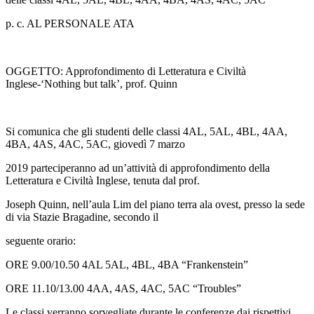
p. c. AL PERSONALE ATA
OGGETTO: Approfondimento di Letteratura e Civiltà
Inglese-‘Nothing but talk’, prof. Quinn
Si comunica che gli studenti delle classi 4AL, 5AL, 4BL, 4AA,
4BA, 4AS, 4AC, 5AC,
giovedì 7 marzo
2019
parteciperanno ad un’attività di approfondimento della
Letteratura e Civiltà Inglese, tenuta dal prof.
Joseph Quinn, nell’aula Lim del piano terra ala ovest, presso la sede
di via Stazie Bragadine, secondo il
seguente orario:
ORE 9.00/10.50 4AL 5AL, 4BL, 4BA “Frankenstein”
ORE 11.10/13.00 4AA, 4AS, 4AC, 5AC “Troubles”
Le classi verranno sorvegliate durante le conferenze dai rispettivi