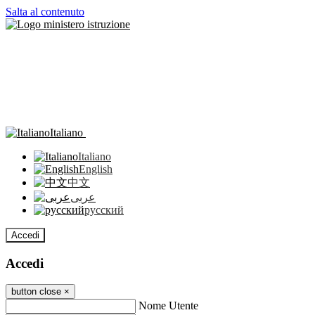
Salta al contenuto
Italiano
Italiano
English
中文
عربى
русский
Accedi
Accedi
button close
×
Nome Utente