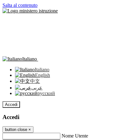
Salta al contenuto
Italiano
Italiano
English
中文
عربى
русский
Accedi
Accedi
button close
×
Nome Utente