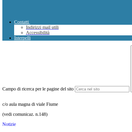
Contatti
Indirizzi mail utili
Accessibilità
Interpelli
Campo di ricerca per le pagine del sito
c/o aula magna di viale Fiume
(vedi comunicaz. n.148)
Notizie