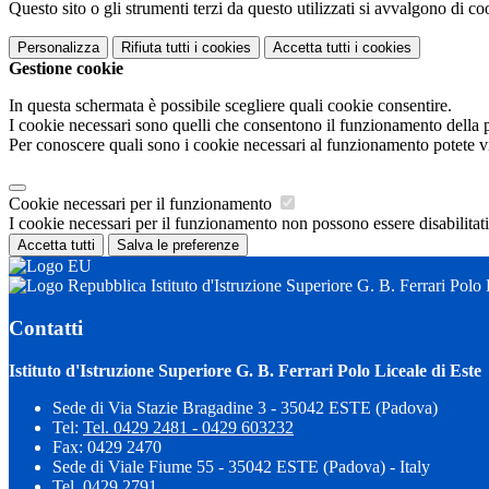
Questo sito o gli strumenti terzi da questo utilizzati si avvalgono di coo
Personalizza
Rifiuta tutti
i cookies
Accetta tutti
i cookies
Gestione cookie
In questa schermata è possibile scegliere quali cookie consentire.
I cookie necessari sono quelli che consentono il funzionamento della pi
Per conoscere quali sono i cookie necessari al funzionamento potete v
Cookie necessari per il funzionamento
I cookie necessari per il funzionamento non possono essere disabilitati.
Accetta tutti
Salva le preferenze
Istituto d'Istruzione Superiore G. B. Ferrari Polo 
Contatti
Istituto d'Istruzione Superiore G. B. Ferrari Polo Liceale di Este
Sede di Via Stazie Bragadine 3 - 35042 ESTE (Padova)
Tel:
Tel. 0429 2481 - 0429 603232
Fax: 0429 2470
Sede di Viale Fiume 55 - 35042 ESTE (Padova) - Italy
Tel. 0429 2791