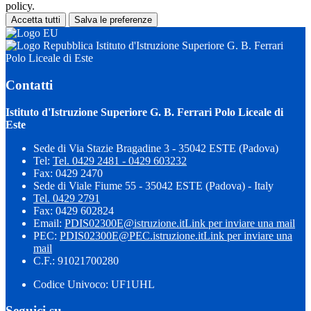
policy.
Accetta tutti
Salva le preferenze
Istituto d'Istruzione Superiore G. B. Ferrari
Polo Liceale di Este
Contatti
Istituto d'Istruzione Superiore G. B. Ferrari Polo Liceale di
Este
Sede di Via Stazie Bragadine 3 - 35042 ESTE (Padova)
Tel:
Tel. 0429 2481 - 0429 603232
Fax: 0429 2470
Sede di Viale Fiume 55 - 35042 ESTE (Padova) - Italy
Tel. 0429 2791
Fax: 0429 602824
Email:
PDIS02300E@istruzione.it
Link per inviare una mail
PEC:
PDIS02300E@PEC.istruzione.it
Link per inviare una
mail
C.F.: 91021700280
Codice Univoco: UF1UHL
Seguici su