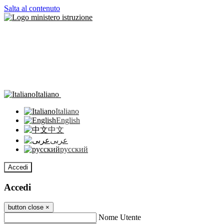
Salta al contenuto
Italiano
Italiano
English
中文
عربى
русский
Accedi
Accedi
button close
×
Nome Utente