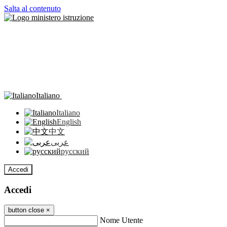
Salta al contenuto
Italiano
Italiano
English
中文
عربى
русский
Accedi
Accedi
button close
×
Nome Utente