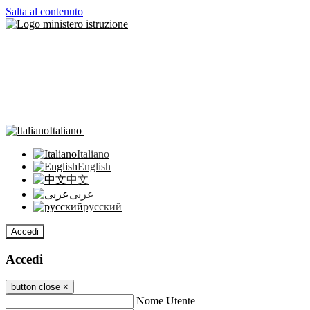
Salta al contenuto
Italiano
Italiano
English
中文
عربى
русский
Accedi
Accedi
button close
×
Nome Utente