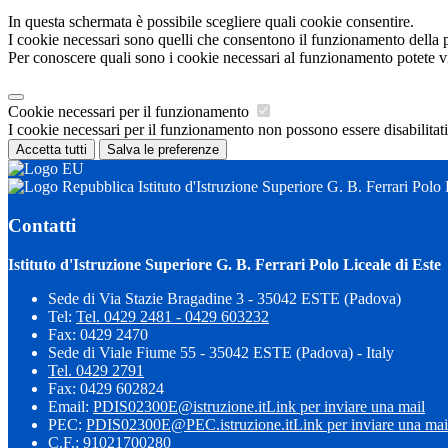
In questa schermata è possibile scegliere quali cookie consentire.
I cookie necessari sono quelli che consentono il funzionamento della pi
Per conoscere quali sono i cookie necessari al funzionamento potete v
Cookie necessari per il funzionamento
I cookie necessari per il funzionamento non possono essere disabilitati.
Accetta tutti
Salva le preferenze
Istituto d'Istruzione Superiore G. B. Ferrari Polo 
Contatti
Istituto d'Istruzione Superiore G. B. Ferrari Polo Liceale di Este
Sede di Via Stazie Bragadine 3 - 35042 ESTE (Padova)
Tel:
Tel. 0429 2481 - 0429 603232
Fax: 0429 2470
Sede di Viale Fiume 55 - 35042 ESTE (Padova) - Italy
Tel. 0429 2791
Fax: 0429 602824
Email:
PDIS02300E@istruzione.it
Link per inviare una mail
PEC:
PDIS02300E@PEC.istruzione.it
Link per inviare una mai
C.F.: 91021700280