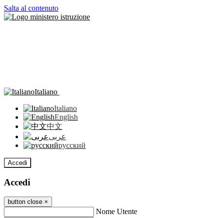
Salta al contenuto
Italiano
Italiano
English
中文
عربى
русский
Accedi
Accedi
button close
×
Nome Utente