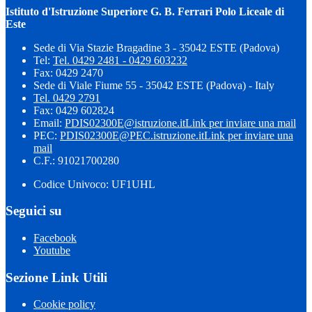
Istituto d'Istruzione Superiore G. B. Ferrari Polo Liceale di
Este
Sede di Via Stazie Bragadine 3 - 35042 ESTE (Padova)
Tel:
Tel. 0429 2481 - 0429 603232
Fax: 0429 2470
Sede di Viale Fiume 55 - 35042 ESTE (Padova) - Italy
Tel. 0429 2791
Fax: 0429 602824
Email:
PDIS02300E@istruzione.it
Link per inviare una mail
PEC:
PDIS02300E@PEC.istruzione.it
Link per inviare una
mail
C.F.: 91021700280
Codice Univoco: UF1UHL
Seguici su
Facebook
Youtube
Sezione Link Utili
Cookie policy