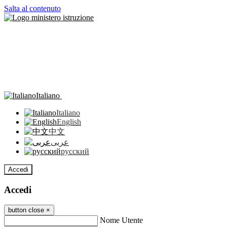
Salta al contenuto
Italiano
Italiano
English
中文
عربى
русский
Accedi
Accedi
button close
×
Nome Utente