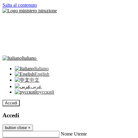
Salta al contenuto
Italiano
Italiano
English
中文
عربى
русский
Accedi
Accedi
button close
×
Nome Utente