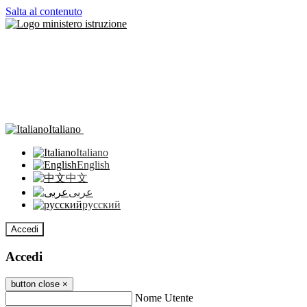
Salta al contenuto
Italiano
Italiano
English
中文
عربى
русский
Accedi
Accedi
button close
×
Nome Utente