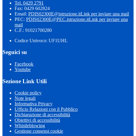
Tel. 0429 2791
Fax: 0429 602824
Email:
PDIS02300E@istruzione.it
Link per inviare una mail
PEC:
PDIS02300E@PEC.istruzione.it
Link per inviare una
mail
C.F.: 91021700280
Codice Univoco: UF1UHL
Seguici su
Facebook
Youtube
Sezione Link Utili
Cookie policy
Note legali
Informativa Privacy
Ufficio Relazioni con il Pubblico
Dichiarazione di accessibilità
Obiettivi di accessibilità
Whistleblowing
Gestione consensi cookie