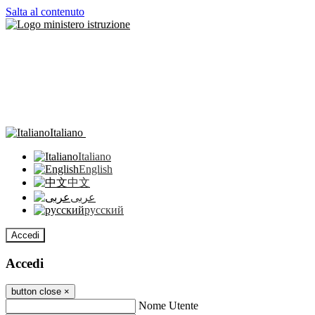
Salta al contenuto
Italiano
Italiano
English
中文
عربى
русский
Accedi
Accedi
button close
×
Nome Utente