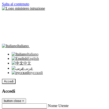
Salta al contenuto
Italiano
Italiano
English
中文
عربى
русский
Accedi
Accedi
button close
×
Nome Utente