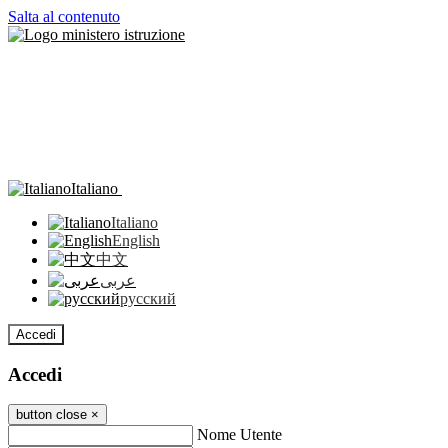
Salta al contenuto
Italiano
Italiano
English
中文
عربى
русский
Accedi
Accedi
button close
×
Nome Utente