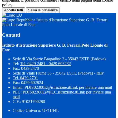
disabilitati. È possibile consultare l'elenco nella pagina della cookie
policy.
Accetta tutti
Salva le preferenze
Istituto d'Istruzione Superiore G. B. Ferrari
Polo Liceale di Este
Contatti
Istituto d'Istruzione Superiore G. B. Ferrari Polo Liceale di
Este
Sede di Via Stazie Bragadine 3 - 35042 ESTE (Padova)
Tel:
Tel. 0429 2481 - 0429 603232
Fax: 0429 2470
Sede di Viale Fiume 55 - 35042 ESTE (Padova) - Italy
Tel. 0429 2791
Fax: 0429 602824
Email:
PDIS02300E@istruzione.it
Link per inviare una mail
PEC:
PDIS02300E@PEC.istruzione.it
Link per inviare una
mail
C.F.: 91021700280
Codice Univoco: UF1UHL