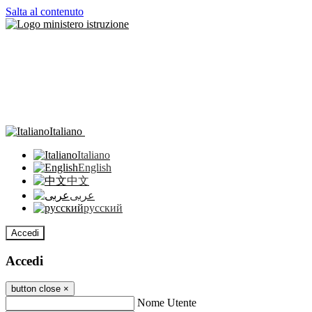
Salta al contenuto
Italiano
Italiano
English
中文
عربى
русский
Accedi
Accedi
button close
×
Nome Utente