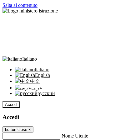
Salta al contenuto
Italiano
Italiano
English
中文
عربى
русский
Accedi
Accedi
button close
×
Nome Utente