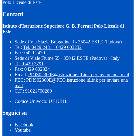
Polo Liceale di Este
Contatti
Istituto d'Istruzione Superiore G. B. Ferrari Polo Liceale di
Este
Sede di Via Stazie Bragadine 3 - 35042 ESTE (Padova)
Tel:
Tel. 0429 2481 - 0429 603232
Fax: 0429 2470
Sede di Viale Fiume 55 - 35042 ESTE (Padova) - Italy
Tel. 0429 2791
Fax: 0429 602824
Email:
PDIS02300E@istruzione.it
Link per inviare una mail
PEC:
PDIS02300E@PEC.istruzione.it
Link per inviare una
mail
C.F.: 91021700280
Codice Univoco: UF1UHL
Seguici su
Facebook
Youtube