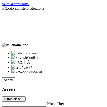
Salta al contenuto
Italiano
Italiano
English
中文
عربى
русский
Accedi
Accedi
button close
×
Nome Utente