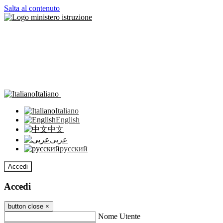
Salta al contenuto
Italiano
Italiano
English
中文
عربى
русский
Accedi
Accedi
button close
×
Nome Utente