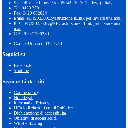
Sede di Viale Fiume 55 - 35042 ESTE (Padova) - Italy
Tel. 0429 2791
Fax: 0429 602824
Email:
PDIS02300E@istruzione.it
Link per inviare una mail
PEC:
PDIS02300E@PEC.istruzione.it
Link per inviare una
mail
C.F.: 91021700280
Codice Univoco: UF1UHL
Seguici su
Facebook
Youtube
Sezione Link Utili
Cookie policy
Note legali
Informativa Privacy
Ufficio Relazioni con il Pubblico
Dichiarazione di accessibilità
Obiettivi di accessibilità
Whistleblowing