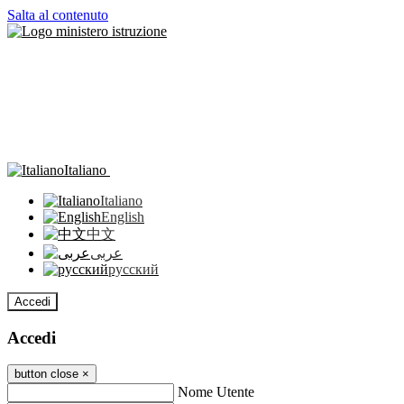
Salta al contenuto
Italiano
Italiano
English
中文
عربى
русский
Accedi
Accedi
button close
×
Nome Utente