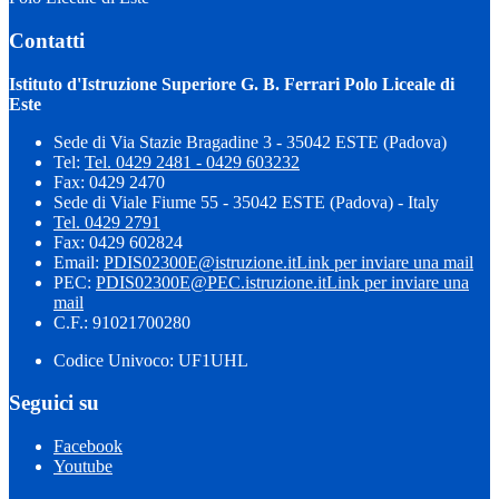
Contatti
Istituto d'Istruzione Superiore G. B. Ferrari Polo Liceale di
Este
Sede di Via Stazie Bragadine 3 - 35042 ESTE (Padova)
Tel:
Tel. 0429 2481 - 0429 603232
Fax: 0429 2470
Sede di Viale Fiume 55 - 35042 ESTE (Padova) - Italy
Tel. 0429 2791
Fax: 0429 602824
Email:
PDIS02300E@istruzione.it
Link per inviare una mail
PEC:
PDIS02300E@PEC.istruzione.it
Link per inviare una
mail
C.F.: 91021700280
Codice Univoco: UF1UHL
Seguici su
Facebook
Youtube