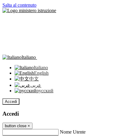
Salta al contenuto
Italiano
Italiano
English
中文
عربى
русский
Accedi
Accedi
button close
×
Nome Utente