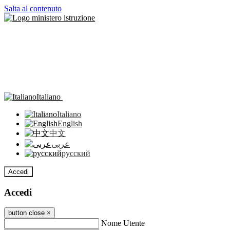
Salta al contenuto
Italiano
Italiano
English
中文
عربى
русский
Accedi
Accedi
button close
×
Nome Utente