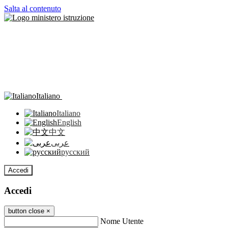
Salta al contenuto
Italiano
Italiano
English
中文
عربى
русский
Accedi
Accedi
button close
×
Nome Utente