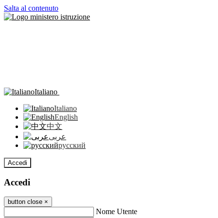
Salta al contenuto
Italiano
Italiano
English
中文
عربى
русский
Accedi
Accedi
button close
×
Nome Utente