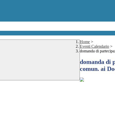
Home
>
Eventi Calendario
>
domanda di partecipaz
domanda di pa
comun. ai Doc