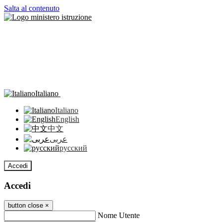
Salta al contenuto
Italiano
Italiano
English
中文
عربى
русский
Accedi
Accedi
button close
×
Nome Utente