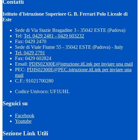
Contatti
Istituto d'Istruzione Superiore G. B. Ferrari Polo Liceale di
Este
Sede di Via Stazie Bragadine 3 - 35042 ESTE (Padova)
Tel:
Tel. 0429 2481 - 0429 603232
Fax: 0429 2470
Sede di Viale Fiume 55 - 35042 ESTE (Padova) - Italy
Tel. 0429 2791
Fax: 0429 602824
Email:
PDIS02300E@istruzione.it
Link per inviare una mail
PEC:
PDIS02300E@PEC.istruzione.it
Link per inviare una
mail
C.F.: 91021700280
Codice Univoco: UF1UHL
Seguici su
Facebook
Youtube
Sezione Link Utili