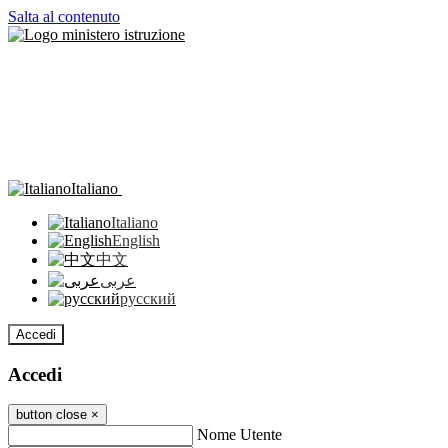
Salta al contenuto
Italiano
Italiano
English
中文
عربى
русский
Accedi
Accedi
button close
×
Nome Utente