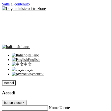
Salta al contenuto
Italiano
Italiano
English
中文
عربى
русский
Accedi
Accedi
button close
×
Nome Utente