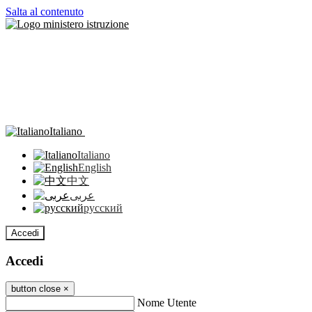
Salta al contenuto
Italiano
Italiano
English
中文
عربى
русский
Accedi
Accedi
button close
×
Nome Utente