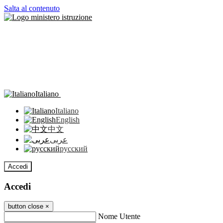
Salta al contenuto
Italiano
Italiano
English
中文
عربى
русский
Accedi
Accedi
button close
×
Nome Utente