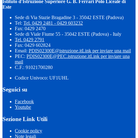
Istituto d'Istruzione Superiore G. B. Ferrari Polo Liceale di
Este
Sede di Via Stazie Bragadine 3 - 35042 ESTE (Padova)
Tel:
Tel. 0429 2481 - 0429 603232
Fax: 0429 2470
Sede di Viale Fiume 55 - 35042 ESTE (Padova) - Italy
Tel. 0429 2791
Fax: 0429 602824
Email:
PDIS02300E@istruzione.it
Link per inviare una mail
PEC:
PDIS02300E@PEC.istruzione.it
Link per inviare una
mail
C.F.: 91021700280
Codice Univoco: UF1UHL
Seguici su
Facebook
Youtube
Sezione Link Utili
Cookie policy
Note legali