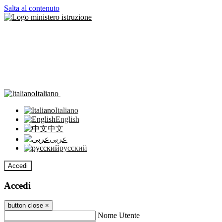
Salta al contenuto
Italiano
Italiano
English
中文
عربى
русский
Accedi
Accedi
button close
×
Nome Utente