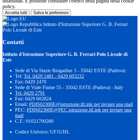
disabilitati. È possibile consultare l'elenco nella pagina della cookie
policy.
Accetta tutti
Salva le preferenze
Istituto d'Istruzione Superiore G. B. Ferrari
Polo Liceale di Este
Contatti
Istituto d'Istruzione Superiore G. B. Ferrari Polo Liceale di
Este
Sede di Via Stazie Bragadine 3 - 35042 ESTE (Padova)
Tel:
Tel. 0429 2481 - 0429 603232
Fax: 0429 2470
Sede di Viale Fiume 55 - 35042 ESTE (Padova) - Italy
Tel. 0429 2791
Fax: 0429 602824
Email:
PDIS02300E@istruzione.it
Link per inviare una mail
PEC:
PDIS02300E@PEC.istruzione.it
Link per inviare una
mail
C.F.: 91021700280
Codice Univoco: UF1UHL