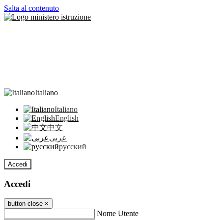
Salta al contenuto
Italiano
Italiano
English
中文
عربى
русский
Accedi
Accedi
button close
×
Nome Utente