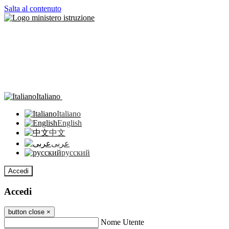
Salta al contenuto
Italiano
Italiano
English
中文
عربى
русский
Accedi
Accedi
button close
×
Nome Utente