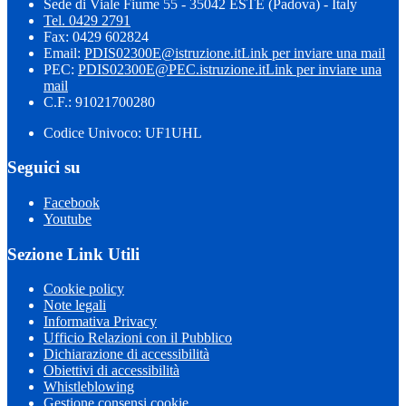
Sede di Viale Fiume 55 - 35042 ESTE (Padova) - Italy
Tel. 0429 2791
Fax: 0429 602824
Email:
PDIS02300E@istruzione.it
Link per inviare una mail
PEC:
PDIS02300E@PEC.istruzione.it
Link per inviare una
mail
C.F.: 91021700280
Codice Univoco: UF1UHL
Seguici su
Facebook
Youtube
Sezione Link Utili
Cookie policy
Note legali
Informativa Privacy
Ufficio Relazioni con il Pubblico
Dichiarazione di accessibilità
Obiettivi di accessibilità
Whistleblowing
Gestione consensi cookie