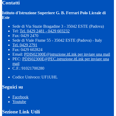
Contatti
Istituto d'Istruzione Superiore G. B. Ferrari Polo Liceale di
Este
Sede di Via Stazie Bragadine 3 - 35042 ESTE (Padova)
Tel:
Tel. 0429 2481 - 0429 603232
Fax: 0429 2470
Sede di Viale Fiume 55 - 35042 ESTE (Padova) - Italy
Tel. 0429 2791
Fax: 0429 602824
Email:
PDIS02300E@istruzione.it
Link per inviare una mail
PEC:
PDIS02300E@PEC.istruzione.it
Link per inviare una
mail
C.F.: 91021700280
Codice Univoco: UF1UHL
Seguici su
Facebook
Youtube
Sezione Link Utili