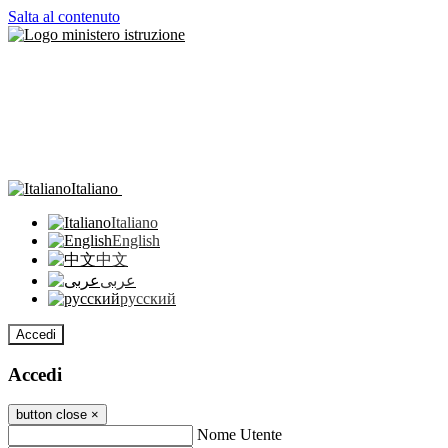
Salta al contenuto
Italiano
Italiano
English
中文
عربى
русский
Accedi
Accedi
button close
×
Nome Utente