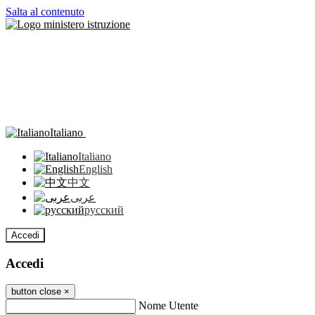
Salta al contenuto
Italiano
Italiano
English
中文
عربى
русский
Accedi
Accedi
button close
×
Nome Utente