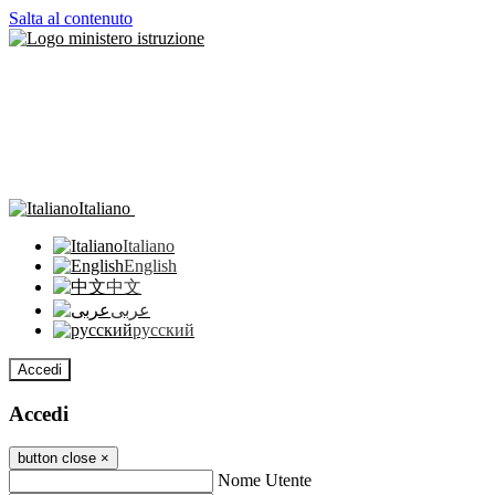
Salta al contenuto
Italiano
Italiano
English
中文
عربى
русский
Accedi
Accedi
button close
×
Nome Utente