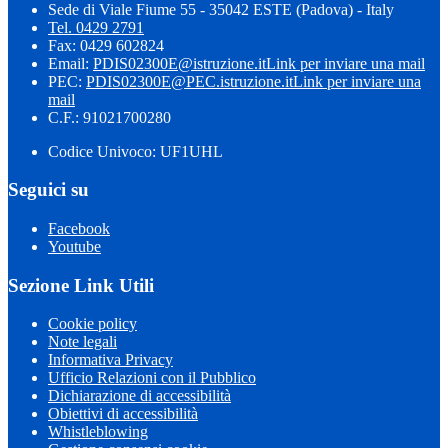
Sede di Viale Fiume 55 - 35042 ESTE (Padova) - Italy
Tel. 0429 2791
Fax: 0429 602824
Email:
PDIS02300E@istruzione.it
Link per inviare una mail
PEC:
PDIS02300E@PEC.istruzione.it
Link per inviare una
mail
C.F.: 91021700280
Codice Univoco: UF1UHL
Seguici su
Facebook
Youtube
Sezione Link Utili
Cookie policy
Note legali
Informativa Privacy
Ufficio Relazioni con il Pubblico
Dichiarazione di accessibilità
Obiettivi di accessibilità
Whistleblowing