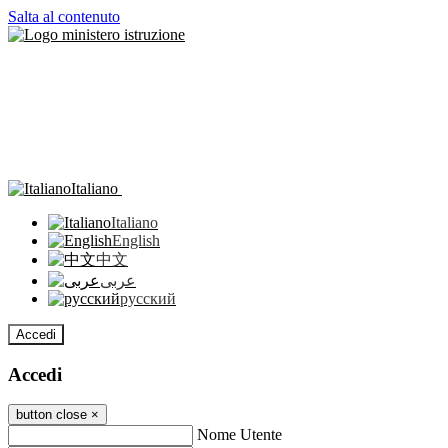
Salta al contenuto
Italiano
Italiano
English
中文
عربى
русский
Accedi
Accedi
button close
×
Nome Utente