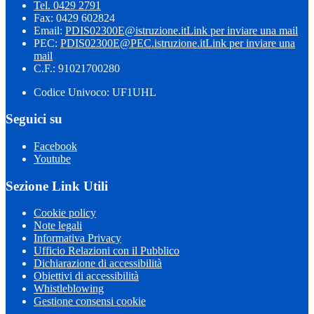
Tel. 0429 2791
Fax: 0429 602824
Email:
PDIS02300E@istruzione.it
Link per inviare una mail
PEC:
PDIS02300E@PEC.istruzione.it
Link per inviare una
mail
C.F.: 91021700280
Codice Univoco: UF1UHL
Seguici su
Facebook
Youtube
Sezione Link Utili
Cookie policy
Note legali
Informativa Privacy
Ufficio Relazioni con il Pubblico
Dichiarazione di accessibilità
Obiettivi di accessibilità
Whistleblowing
Gestione consensi cookie