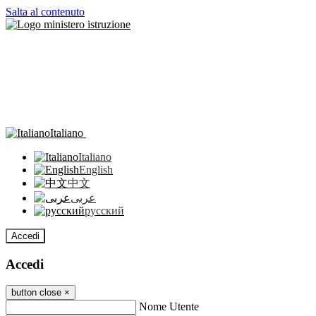
Salta al contenuto
Italiano
Italiano
English
中文
عربى
русский
Accedi
Accedi
button close
×
Nome Utente