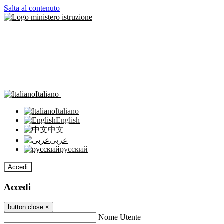
Salta al contenuto
Italiano
Italiano
English
中文
عربى
русский
Accedi
Accedi
button close
×
Nome Utente