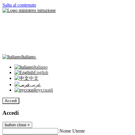
Salta al contenuto
Italiano
Italiano
English
中文
عربى
русский
Accedi
Accedi
button close
×
Nome Utente