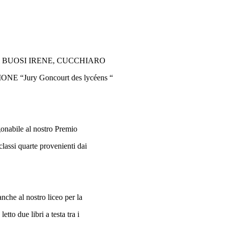
alunni BUOSI IRENE, CUCCHIARO
E “Jury Goncourt des lycéens “
gonabile al nostro Premio
classi quarte provenienti dai
nche al nostro liceo per la
tto due libri a testa tra i