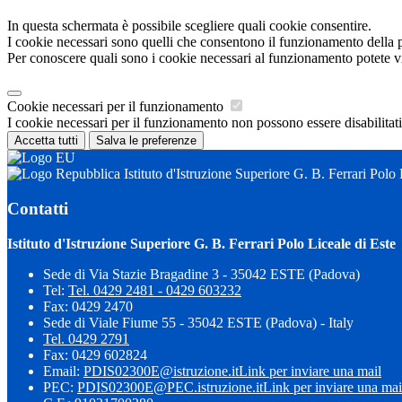
In questa schermata è possibile scegliere quali cookie consentire.
I cookie necessari sono quelli che consentono il funzionamento della pi
Per conoscere quali sono i cookie necessari al funzionamento potete v
Cookie necessari per il funzionamento
I cookie necessari per il funzionamento non possono essere disabilitati.
Accetta tutti
Salva le preferenze
Istituto d'Istruzione Superiore G. B. Ferrari Polo 
Contatti
Istituto d'Istruzione Superiore G. B. Ferrari Polo Liceale di Este
Sede di Via Stazie Bragadine 3 - 35042 ESTE (Padova)
Tel:
Tel. 0429 2481 - 0429 603232
Fax: 0429 2470
Sede di Viale Fiume 55 - 35042 ESTE (Padova) - Italy
Tel. 0429 2791
Fax: 0429 602824
Email:
PDIS02300E@istruzione.it
Link per inviare una mail
PEC:
PDIS02300E@PEC.istruzione.it
Link per inviare una mai