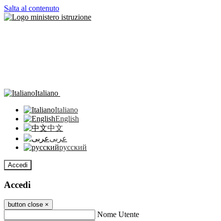
Salta al contenuto
Italiano
Italiano
English
中文
عربى
русский
Accedi
Accedi
button close
×
Nome Utente