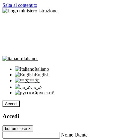
Salta al contenuto
Italiano
Italiano
English
中文
عربى
русский
Accedi
Accedi
button close
×
Nome Utente